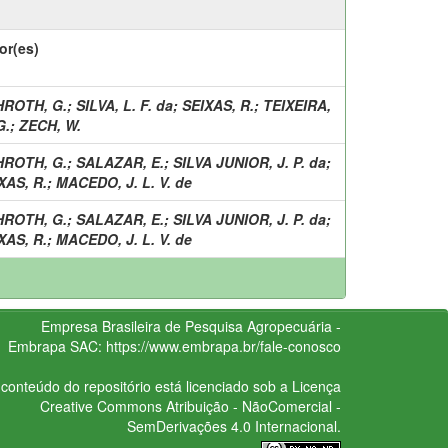
or(es)
HROTH, G.
;
SILVA, L. F. da
;
SEIXAS, R.
;
TEIXEIRA,
G.
;
ZECH, W.
HROTH, G.
;
SALAZAR, E.
;
SILVA JUNIOR, J. P. da
;
XAS, R.
;
MACEDO, J. L. V. de
HROTH, G.
;
SALAZAR, E.
;
SILVA JUNIOR, J. P. da
;
XAS, R.
;
MACEDO, J. L. V. de
Empresa Brasileira de Pesquisa Agropecuária -
Embrapa
SAC:
https://www.embrapa.br/fale-conosco
conteúdo do repositório está licenciado sob a Licença
Creative Commons
Atribuição - NãoComercial -
SemDerivações 4.0 Internacional.