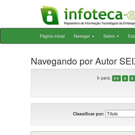
Skip
Página inicial
Navegar
Sobre
Est
navigation
Navegando por Autor SEI
Ir para:
0-9
A
B
Classificar por: