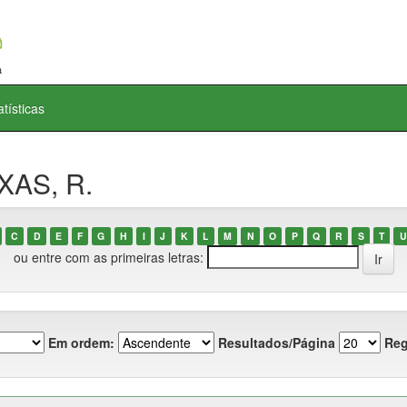
atísticas
XAS, R.
C
D
E
F
G
H
I
J
K
L
M
N
O
P
Q
R
S
T
U
ou entre com as primeiras letras:
Em ordem:
Resultados/Página
Reg