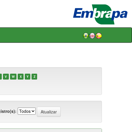
V
W
X
Y
Z
istro(s):