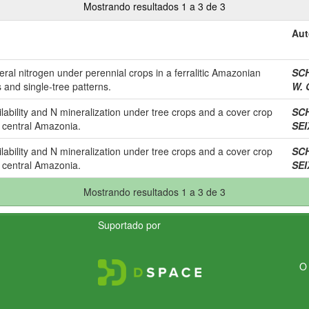
Mostrando resultados 1 a 3 de 3
Aut
eral nitrogen under perennial crops in a ferralitic Amazonian
SC
s and single-tree patterns.
W. 
lability and N mineralization under tree crops and a cover crop
SC
f central Amazonia.
SEI
lability and N mineralization under tree crops and a cover crop
SC
f central Amazonia.
SEI
Mostrando resultados 1 a 3 de 3
Suportado por
O 