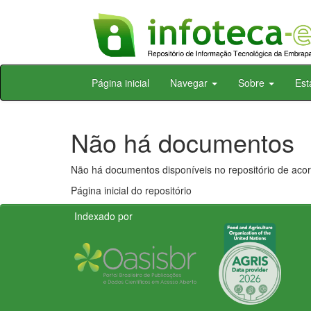
Skip
Página inicial
Navegar
Sobre
Est
navigation
Não há documentos
Não há documentos disponíveis no repositório de acor
Página inicial do repositório
Indexado por