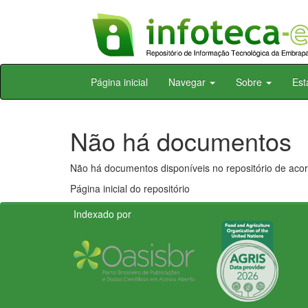
Skip
Página inicial
Navegar
Sobre
Est
navigation
Não há documentos
Não há documentos disponíveis no repositório de acor
Página inicial do repositório
Indexado por