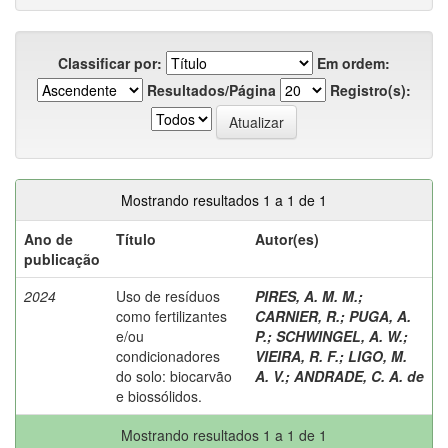
Classificar por:
Em ordem:
Resultados/Página
Registro(s):
Mostrando resultados 1 a 1 de 1
Ano de
Título
Autor(es)
publicação
2024
Uso de resíduos
PIRES, A. M. M.
;
como fertilizantes
CARNIER, R.
;
PUGA, A.
e/ou
P.
;
SCHWINGEL, A. W.
;
condicionadores
VIEIRA, R. F.
;
LIGO, M.
do solo: biocarvão
A. V.
;
ANDRADE, C. A. de
e biossólidos.
Mostrando resultados 1 a 1 de 1