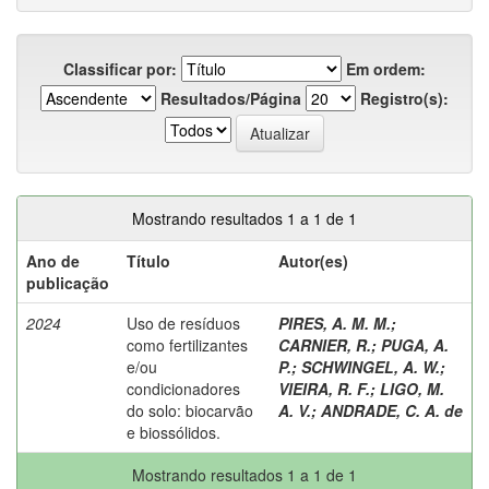
Classificar por:
Em ordem:
Resultados/Página
Registro(s):
Mostrando resultados 1 a 1 de 1
Ano de
Título
Autor(es)
publicação
2024
Uso de resíduos
PIRES, A. M. M.
;
como fertilizantes
CARNIER, R.
;
PUGA, A.
e/ou
P.
;
SCHWINGEL, A. W.
;
condicionadores
VIEIRA, R. F.
;
LIGO, M.
do solo: biocarvão
A. V.
;
ANDRADE, C. A. de
e biossólidos.
Mostrando resultados 1 a 1 de 1