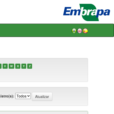
V
W
X
Y
Z
istro(s):