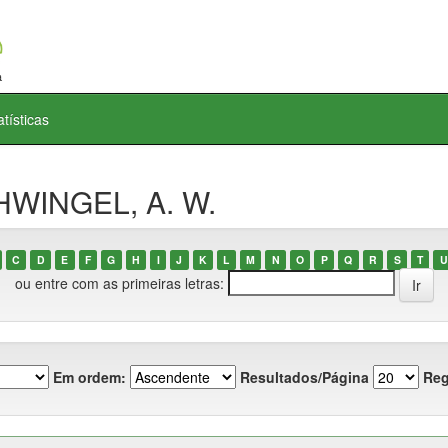
atísticas
HWINGEL, A. W.
C
D
E
F
G
H
I
J
K
L
M
N
O
P
Q
R
S
T
U
ou entre com as primeiras letras:
Em ordem:
Resultados/Página
Reg