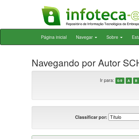
Skip
Página inicial
Navegar
Sobre
Est
navigation
Navegando por Autor SC
Ir para:
0-9
A
B
Classificar por: