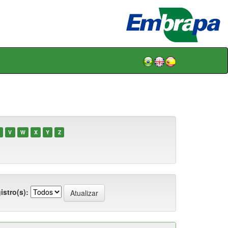
V
W
X
Y
Z
istro(s):