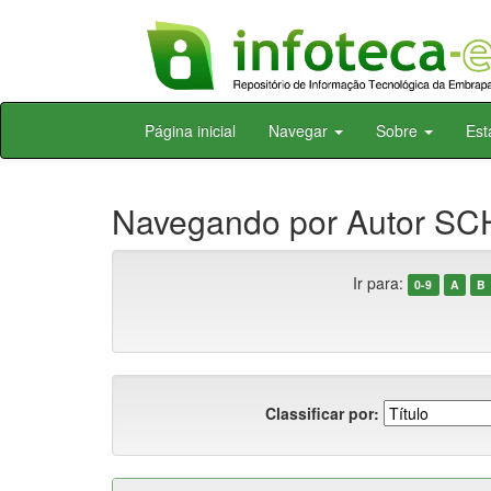
Skip
Página inicial
Navegar
Sobre
Est
navigation
Navegando por Autor SC
Ir para:
0-9
A
B
Classificar por: