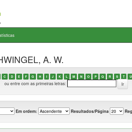
atísticas
HWINGEL, A. W.
C
D
E
F
G
H
I
J
K
L
M
N
O
P
Q
R
S
T
U
ou entre com as primeiras letras:
Em ordem:
Resultados/Página
Reg