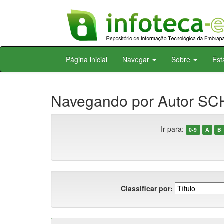
Skip
Página inicial
Navegar
Sobre
Est
navigation
Navegando por Autor SC
Ir para:
0-9
A
B
Classificar por: