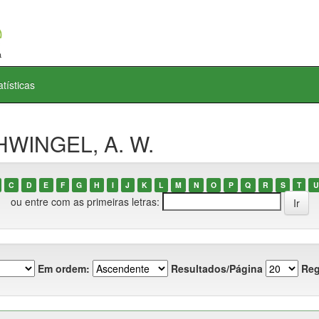
atísticas
HWINGEL, A. W.
C
D
E
F
G
H
I
J
K
L
M
N
O
P
Q
R
S
T
U
ou entre com as primeiras letras:
Em ordem:
Resultados/Página
Reg