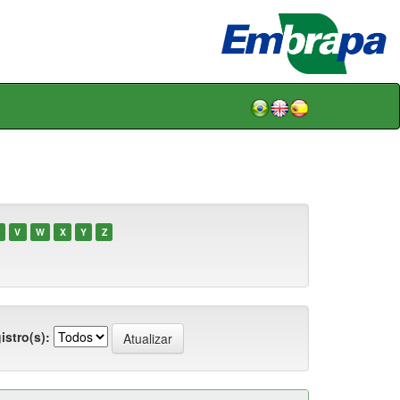
V
W
X
Y
Z
istro(s):