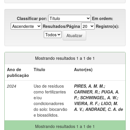
Classificar por:
Em ordem:
Resultados/Página
Registro(s):
Mostrando resultados 1 a 1 de 1
Ano de
Título
Autor(es)
publicação
2024
Uso de resíduos
PIRES, A. M. M.
;
como fertilizantes
CARNIER, R.
;
PUGA, A.
e/ou
P.
;
SCHWINGEL, A. W.
;
condicionadores
VIEIRA, R. F.
;
LIGO, M.
do solo: biocarvão
A. V.
;
ANDRADE, C. A. de
e biossólidos.
Mostrando resultados 1 a 1 de 1