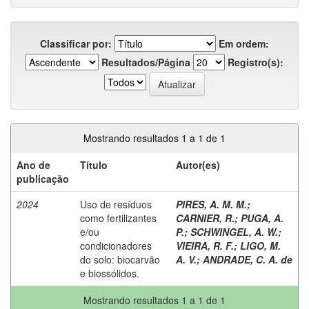
Classificar por:
Em ordem:
Resultados/Página
Registro(s):
Mostrando resultados 1 a 1 de 1
Ano de
Título
Autor(es)
publicação
2024
Uso de resíduos
PIRES, A. M. M.
;
como fertilizantes
CARNIER, R.
;
PUGA, A.
e/ou
P.
;
SCHWINGEL, A. W.
;
condicionadores
VIEIRA, R. F.
;
LIGO, M.
do solo: biocarvão
A. V.
;
ANDRADE, C. A. de
e biossólidos.
Mostrando resultados 1 a 1 de 1