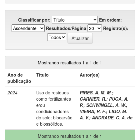
Classificar por:
Em ordem:
Resultados/Página
Registro(s):
Mostrando resultados 1 a 1 de 1
Ano de
Título
Autor(es)
publicação
2024
Uso de resíduos
PIRES, A. M. M.
;
como fertilizantes
CARNIER, R.
;
PUGA, A.
e/ou
P.
;
SCHWINGEL, A. W.
;
condicionadores
VIEIRA, R. F.
;
LIGO, M.
do solo: biocarvão
A. V.
;
ANDRADE, C. A. de
e biossólidos.
Mostrando resultados 1 a 1 de 1