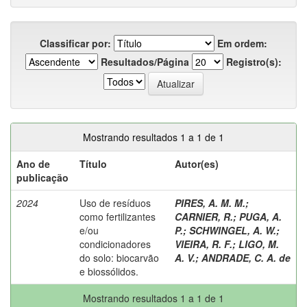
Classificar por:
Em ordem:
Resultados/Página
Registro(s):
Mostrando resultados 1 a 1 de 1
Ano de
Título
Autor(es)
publicação
2024
Uso de resíduos
PIRES, A. M. M.
;
como fertilizantes
CARNIER, R.
;
PUGA, A.
e/ou
P.
;
SCHWINGEL, A. W.
;
condicionadores
VIEIRA, R. F.
;
LIGO, M.
do solo: biocarvão
A. V.
;
ANDRADE, C. A. de
e biossólidos.
Mostrando resultados 1 a 1 de 1