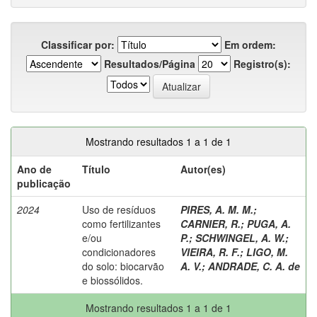
Classificar por:
Em ordem:
Resultados/Página
Registro(s):
Mostrando resultados 1 a 1 de 1
Ano de
Título
Autor(es)
publicação
2024
Uso de resíduos
PIRES, A. M. M.
;
como fertilizantes
CARNIER, R.
;
PUGA, A.
e/ou
P.
;
SCHWINGEL, A. W.
;
condicionadores
VIEIRA, R. F.
;
LIGO, M.
do solo: biocarvão
A. V.
;
ANDRADE, C. A. de
e biossólidos.
Mostrando resultados 1 a 1 de 1