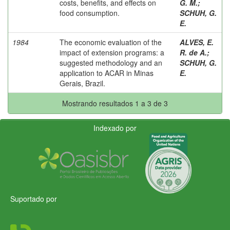
costs, benefits, and effects on
G. M.
;
food consumption.
SCHUH, G.
E.
1984
The economic evaluation of the
ALVES, E.
impact of extension programs: a
R. de A.
;
suggested methodology and an
SCHUH, G.
application to ACAR in Minas
E.
Gerais, Brazil.
Mostrando resultados 1 a 3 de 3
Indexado por
Suportado por