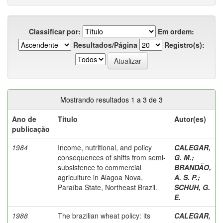
Classificar por:
Em ordem:
Resultados/Página
Registro(s):
Mostrando resultados 1 a 3 de 3
Ano de
Título
Autor(es)
publicação
1984
Income, nutritional, and policy
CALEGAR,
consequences of shifts from semi-
G. M.
;
subsistence to commercial
BRANDÃO,
agriculture in Alagoa Nova,
A. S. P.
;
Paraíba State, Northeast Brazil.
SCHUH, G.
E.
1988
The brazilian wheat policy: its
CALEGAR,