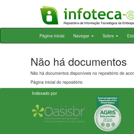
Skip
Página inicial
Navegar
Sobre
Est
navigation
Não há documentos
Não há documentos disponíveis no repositório de acor
Página inicial do repositório
Indexado por