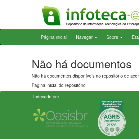
Skip
Página inicial
Navegar
Sobre
Est
navigation
Não há documentos
Não há documentos disponíveis no repositório de acor
Página inicial do repositório
Indexado por