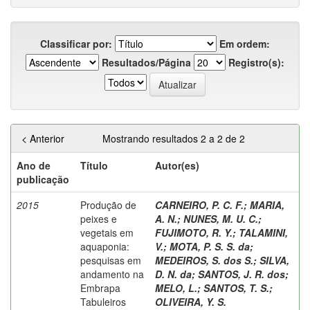
Classificar por:
Em ordem:
Resultados/Página
Registro(s):
< Anterior
Mostrando resultados 2 a 2 de 2
Ano de
Título
Autor(es)
publicação
2015
Produção de
CARNEIRO, P. C. F.
;
MARIA,
peixes e
A. N.
;
NUNES, M. U. C.
;
vegetais em
FUJIMOTO, R. Y.
;
TALAMINI,
aquaponia:
V.
;
MOTA, P. S. S. da
;
pesquisas em
MEDEIROS, S. dos S.
;
SILVA,
andamento na
D. N. da
;
SANTOS, J. R. dos
;
Embrapa
MELO, L.
;
SANTOS, T. S.
;
Tabuleiros
OLIVEIRA, Y. S.