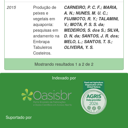
2015
Produção de
CARNEIRO, P. C. F.
;
MARIA,
peixes e
A. N.
;
NUNES, M. U. C.
;
vegetais em
FUJIMOTO, R. Y.
;
TALAMINI,
aquaponia:
V.
;
MOTA, P. S. S. da
;
pesquisas em
MEDEIROS, S. dos S.
;
SILVA,
andamento na
D. N. da
;
SANTOS, J. R. dos
;
Embrapa
MELO, L.
;
SANTOS, T. S.
;
Tabuleiros
OLIVEIRA, Y. S.
Costeiros.
Mostrando resultados 1 a 2 de 2
Indexado por
Suportado por