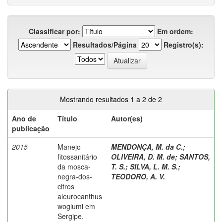
Classificar por:
Em ordem:
Resultados/Página
Registro(s):
Mostrando resultados 1 a 2 de 2
Ano de
Título
Autor(es)
publicação
2015
Manejo
MENDONÇA, M. da C.
;
fitossanitário
OLIVEIRA, D. M. de
;
SANTOS,
da mosca-
T. S.
;
SILVA, L. M. S.
;
negra-dos-
TEODORO, A. V.
citros
aleurocanthus
woglumi em
Sergipe.