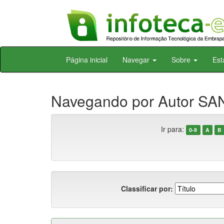
Skip
Página inicial
Navegar
Sobre
Est
navigation
Navegando por Autor SA
Ir para:
0-9
A
B
Classificar por: