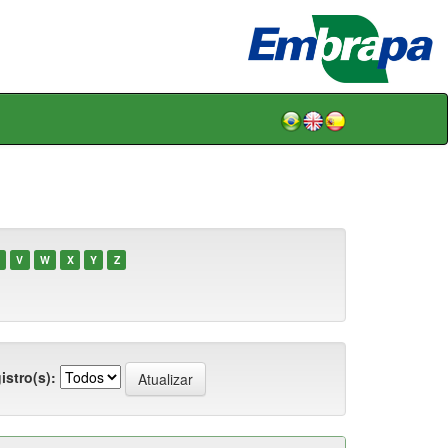
V
W
X
Y
Z
istro(s):