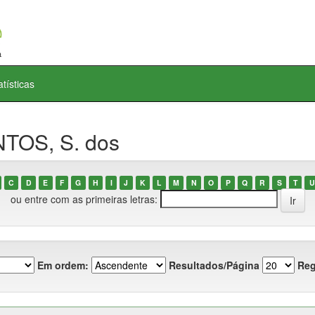
atísticas
NTOS, S. dos
C
D
E
F
G
H
I
J
K
L
M
N
O
P
Q
R
S
T
U
ou entre com as primeiras letras:
Em ordem:
Resultados/Página
Reg