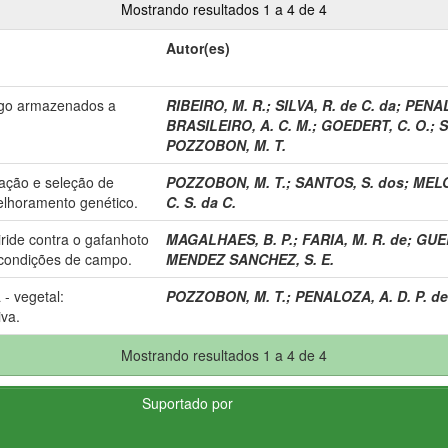
Mostrando resultados 1 a 4 de 4
Autor(es)
rigo armazenados a
RIBEIRO, M. R.
;
SILVA, R. de C. da
;
PENALO
BRASILEIRO, A. C. M.
;
GOEDERT, C. O.
;
S
POZZOBON, M. T.
liação e seleção de
POZZOBON, M. T.
;
SANTOS, S. dos
;
MELO,
elhoramento genético.
C. S. da C.
iride contra o gafanhoto
MAGALHAES, B. P.
;
FARIA, M. R. de
;
GUER
condições de campo.
MENDEZ SANCHEZ, S. E.
- vegetal:
POZZOBON, M. T.
;
PENALOZA, A. D. P. de
iva.
Mostrando resultados 1 a 4 de 4
Suportado por