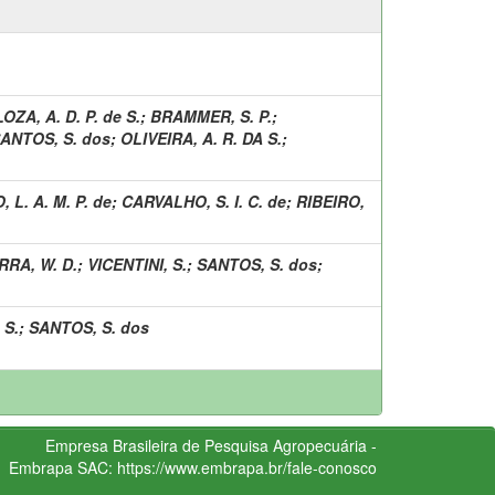
ZA, A. D. P. de S.
;
BRAMMER, S. P.
;
ANTOS, S. dos
;
OLIVEIRA, A. R. DA S.
;
 L. A. M. P. de
;
CARVALHO, S. I. C. de
;
RIBEIRO,
RA, W. D.
;
VICENTINI, S.
;
SANTOS, S. dos
;
 S.
;
SANTOS, S. dos
Empresa Brasileira de Pesquisa Agropecuária -
Embrapa
SAC:
https://www.embrapa.br/fale-conosco