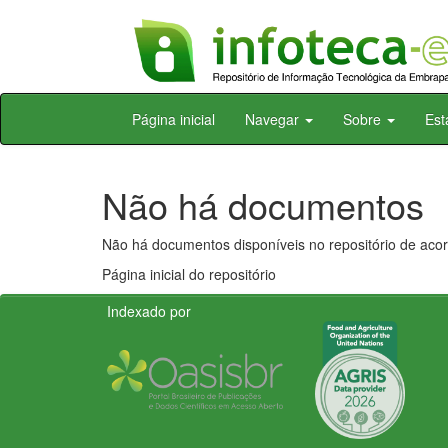
Skip
Página inicial
Navegar
Sobre
Est
navigation
Não há documentos
Não há documentos disponíveis no repositório de acor
Página inicial do repositório
Indexado por