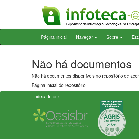
Skip
Página inicial
Navegar
Sobre
Est
navigation
Não há documentos
Não há documentos disponíveis no repositório de acor
Página inicial do repositório
Indexado por