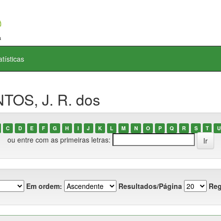
atísticas
TOS, J. R. dos
C
D
E
F
G
H
I
J
K
L
M
N
O
P
Q
R
S
T
U
ou entre com as primeiras letras:
Em ordem:
Resultados/Página
Reg