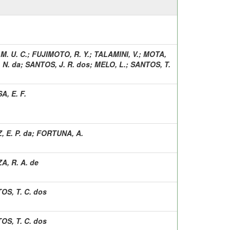
M. U. C.
;
FUJIMOTO, R. Y.
;
TALAMINI, V.
;
MOTA,
 N. da
;
SANTOS, J. R. dos
;
MELO, L.
;
SANTOS, T.
A, E. F.
 E. P. da
;
FORTUNA, A.
A, R. A. de
OS, T. C. dos
OS, T. C. dos