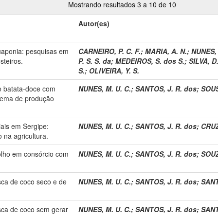
Mostrando resultados 3 a 10 de 10
Autor(es)
uaponia: pesquisas em
CARNEIRO, P. C. F.
;
MARIA, A. N.
;
NUNES, 
teiros.
P. S. S. da
;
MEDEIROS, S. dos S.
;
SILVA, D.
S.
;
OLIVEIRA, Y. S.
de batata-doce com
NUNES, M. U. C.
;
SANTOS, J. R. dos
;
SOUS
stema de produção
iais em Sergipe:
NUNES, M. U. C.
;
SANTOS, J. R. dos
;
CRUZ,
o na agricultura.
olho em consórcio com
NUNES, M. U. C.
;
SANTOS, J. R. dos
;
SOUZ
sca de coco seco e de
NUNES, M. U. C.
;
SANTOS, J. R. dos
;
SANT
sca de coco sem gerar
NUNES, M. U. C.
;
SANTOS, J. R. dos
;
SANT