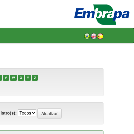
V
W
X
Y
Z
istro(s):