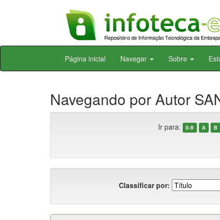
Skip
Página inicial
Navegar
Sobre
Est
navigation
Navegando por Autor SAN
Ir para:
0-9
A
B
Classificar por: