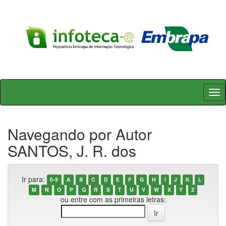
Skip
navigation
Navegando por Autor
SANTOS, J. R. dos
Ir para:
0-9
A
B
C
D
E
F
G
H
I
J
K
L
M
N
O
P
Q
R
S
T
U
V
W
X
Y
Z
ou entre com as primeiras letras: