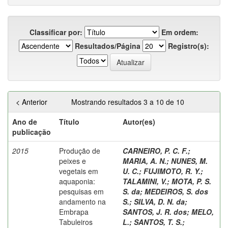
Classificar por:
Em ordem:
Resultados/Página
Registro(s):
< Anterior
Mostrando resultados 3 a 10 de 10
Ano de
Título
Autor(es)
publicação
2015
Produção de
CARNEIRO, P. C. F.
;
peixes e
MARIA, A. N.
;
NUNES, M.
vegetais em
U. C.
;
FUJIMOTO, R. Y.
;
aquaponia:
TALAMINI, V.
;
MOTA, P. S.
pesquisas em
S. da
;
MEDEIROS, S. dos
andamento na
S.
;
SILVA, D. N. da
;
Embrapa
SANTOS, J. R. dos
;
MELO,
Tabuleiros
L.
;
SANTOS, T. S.
;