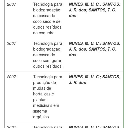
2007
Tecnologia para
NUNES, M. U. C.
;
SANTOS,
biodegradação
J. R. dos
;
SANTOS, T. C.
da casca de
dos
coco seco e de
outros resíduos
do coqueiro.
2007
Tecnologia para
NUNES, M. U. C.
;
SANTOS,
biodegradação
J. R. dos
;
SANTOS, T. C.
da casca de
dos
coco sem gerar
outros resíduos.
2007
Tecnologia para
NUNES, M. U. C.
;
SANTOS,
produção de
J. R. dos
mudas de
hortaliças e
plantas
medicinais em
sistema
orgânico.
2007
Tecnologia para
NUNES, M. U. C.
;
SANTOS,