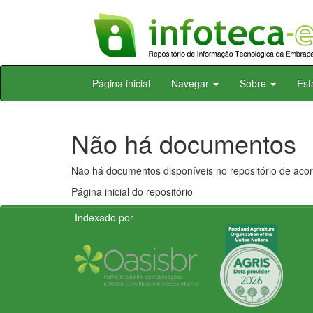
Skip
Página inicial
Navegar
Sobre
Est
navigation
Não há documentos
Não há documentos disponíveis no repositório de acor
Página inicial do repositório
Indexado por