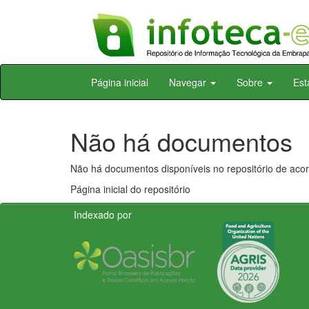
Skip
Página inicial
Navegar
Sobre
Est
navigation
Não há documentos
Não há documentos disponíveis no repositório de acor
Página inicial do repositório
Indexado por