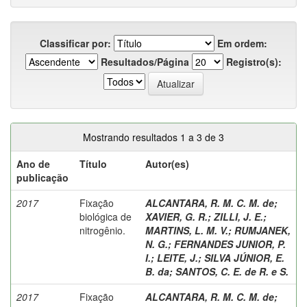
Classificar por:
Em ordem:
Resultados/Página
Registro(s):
Mostrando resultados 1 a 3 de 3
Ano de
Título
Autor(es)
publicação
2017
Fixação
ALCANTARA, R. M. C. M. de
;
biológica de
XAVIER, G. R.
;
ZILLI, J. E.
;
nitrogênio.
MARTINS, L. M. V.
;
RUMJANEK,
N. G.
;
FERNANDES JUNIOR, P.
I.
;
LEITE, J.
;
SILVA JÚNIOR, E.
B. da
;
SANTOS, C. E. de R. e S.
2017
Fixação
ALCANTARA, R. M. C. M. de
;