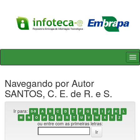
Skip
navigation
Navegando por Autor
SANTOS, C. E. de R. e S.
Ir para:
0-9
A
B
C
D
E
F
G
H
I
J
K
L
M
N
O
P
Q
R
S
T
U
V
W
X
Y
Z
ou entre com as primeiras letras: