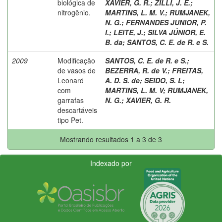
biológica de
XAVIER, G. R.
;
ZILLI, J. E.
;
nitrogênio.
MARTINS, L. M. V.
;
RUMJANEK,
N. G.
;
FERNANDES JUNIOR, P.
I.
;
LEITE, J.
;
SILVA JÚNIOR, E.
B. da
;
SANTOS, C. E. de R. e S.
2009
Modificação
SANTOS, C. E. de R. e S.
;
de vasos de
BEZERRA, R. de V.
;
FREITAS,
Leonard
A. D. S. de
;
SEIDO, S. L
;
com
MARTINS, L. M. V
;
RUMJANEK,
garrafas
N. G.
;
XAVIER, G. R.
descartáveis
tipo Pet.
Mostrando resultados 1 a 3 de 3
Indexado por