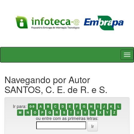
Skip
navigation
Navegando por Autor
SANTOS, C. E. de R. e S.
Ir para:
0-9
A
B
C
D
E
F
G
H
I
J
K
L
M
N
O
P
Q
R
S
T
U
V
W
X
Y
Z
ou entre com as primeiras letras: