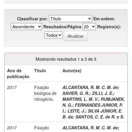
Classificar por:
Em ordem:
Resultados/Página
Registro(s):
Mostrando resultados 1 a 3 de 3
Ano de
Título
Autor(es)
publicação
2017
Fixação
ALCANTARA, R. M. C. M. de
;
biológica de
XAVIER, G. R.
;
ZILLI, J. E.
;
nitrogênio.
MARTINS, L. M. V.
;
RUMJANEK,
N. G.
;
FERNANDES JUNIOR, P.
I.
;
LEITE, J.
;
SILVA JÚNIOR, E.
B. da
;
SANTOS, C. E. de R. e S.
2017
Fixação
ALCANTARA, R. M. C. M. de
;