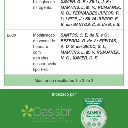
biológica de
XAVIER, G. R.
;
ZILLI, J. E.
;
nitrogênio.
MARTINS, L. M. V.
;
RUMJANEK,
N. G.
;
FERNANDES JUNIOR, P.
I.
;
LEITE, J.
;
SILVA JÚNIOR, E.
B. da
;
SANTOS, C. E. de R. e S.
2009
Modificação
SANTOS, C. E. de R. e S.
;
de vasos de
BEZERRA, R. de V.
;
FREITAS,
Leonard
A. D. S. de
;
SEIDO, S. L
;
com
MARTINS, L. M. V
;
RUMJANEK,
garrafas
N. G.
;
XAVIER, G. R.
descartáveis
tipo Pet.
Mostrando resultados 1 a 3 de 3
Indexado por