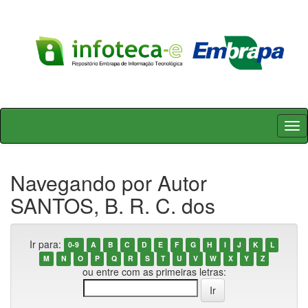
Skip
navigation
Navegando por Autor
SANTOS, B. R. C. dos
Ir para:
0-9
A
B
C
D
E
F
G
H
I
J
K
L
M
N
O
P
Q
R
S
T
U
V
W
X
Y
Z
ou entre com as primeiras letras: