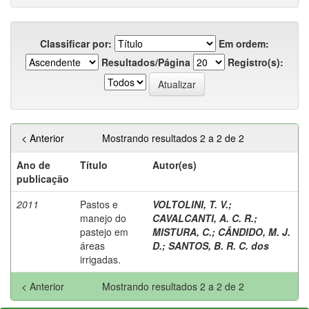
Classificar por:
Em ordem:
Resultados/Página
Registro(s):
< Anterior
Mostrando resultados 2 a 2 de 2
Ano de
Título
Autor(es)
publicação
2011
Pastos e
VOLTOLINI, T. V.
;
manejo do
CAVALCANTI, A. C. R.
;
pastejo em
MISTURA, C.
;
CÂNDIDO, M. J.
áreas
D.
;
SANTOS, B. R. C. dos
irrigadas.
< Anterior
Mostrando resultados 2 a 2 de 2