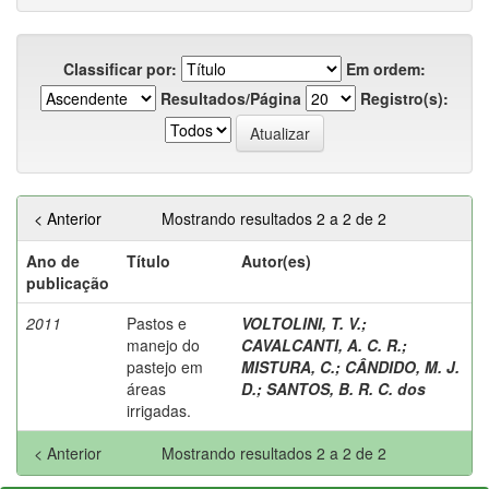
Classificar por:
Em ordem:
Resultados/Página
Registro(s):
< Anterior
Mostrando resultados 2 a 2 de 2
Ano de
Título
Autor(es)
publicação
2011
Pastos e
VOLTOLINI, T. V.
;
manejo do
CAVALCANTI, A. C. R.
;
pastejo em
MISTURA, C.
;
CÂNDIDO, M. J.
áreas
D.
;
SANTOS, B. R. C. dos
irrigadas.
< Anterior
Mostrando resultados 2 a 2 de 2