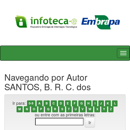
Skip
navigation
Navegando por Autor
SANTOS, B. R. C. dos
Ir para:
0-9
A
B
C
D
E
F
G
H
I
J
K
L
M
N
O
P
Q
R
S
T
U
V
W
X
Y
Z
ou entre com as primeiras letras: