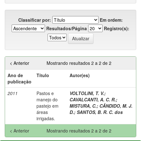
Classificar por:
Em ordem:
Resultados/Página
Registro(s):
< Anterior
Mostrando resultados 2 a 2 de 2
Ano de
Título
Autor(es)
publicação
2011
Pastos e
VOLTOLINI, T. V.
;
manejo do
CAVALCANTI, A. C. R.
;
pastejo em
MISTURA, C.
;
CÂNDIDO, M. J.
áreas
D.
;
SANTOS, B. R. C. dos
irrigadas.
< Anterior
Mostrando resultados 2 a 2 de 2