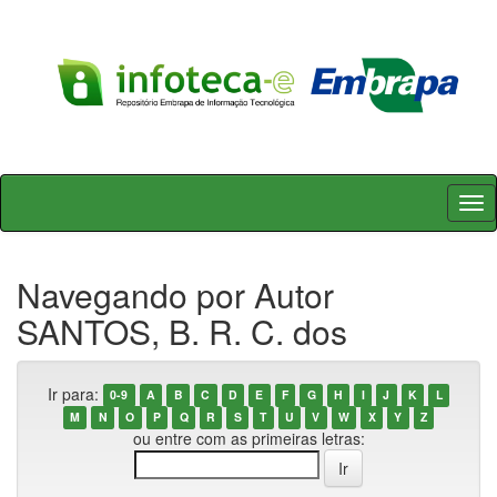
Skip
navigation
Navegando por Autor
SANTOS, B. R. C. dos
Ir para:
0-9
A
B
C
D
E
F
G
H
I
J
K
L
M
N
O
P
Q
R
S
T
U
V
W
X
Y
Z
ou entre com as primeiras letras: