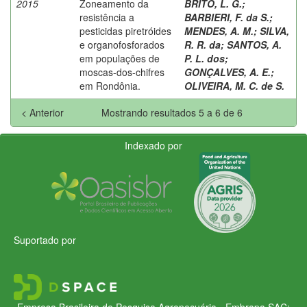
2015
Zoneamento da
BRITO, L. G.
;
resistência a
BARBIERI, F. da S.
;
pesticidas piretróides
MENDES, A. M.
;
SILVA,
e organofosforados
R. R. da
;
SANTOS, A.
em populações de
P. L. dos
;
moscas-dos-chifres
GONÇALVES, A. E.
;
em Rondônia.
OLIVEIRA, M. C. de S.
< Anterior
Mostrando resultados 5 a 6 de 6
Indexado por
Suportado por
Empresa Brasileira de Pesquisa Agropecuária - Embrapa
SAC: