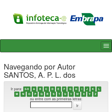
Skip
navigation
Navegando por Autor
SANTOS, A. P. L. dos
Ir para:
0-9
A
B
C
D
E
F
G
H
I
J
K
L
M
N
O
P
Q
R
S
T
U
V
W
X
Y
Z
ou entre com as primeiras letras: