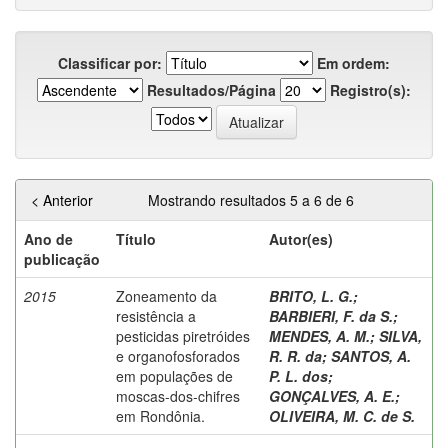
Classificar por:
Em ordem:
Resultados/Página
Registro(s):
< Anterior
Mostrando resultados 5 a 6 de 6
Ano de
Título
Autor(es)
publicação
2015
Zoneamento da
BRITO, L. G.
;
resistência a
BARBIERI, F. da S.
;
pesticidas piretróides
MENDES, A. M.
;
SILVA,
e organofosforados
R. R. da
;
SANTOS, A.
em populações de
P. L. dos
;
moscas-dos-chifres
GONÇALVES, A. E.
;
em Rondônia.
OLIVEIRA, M. C. de S.