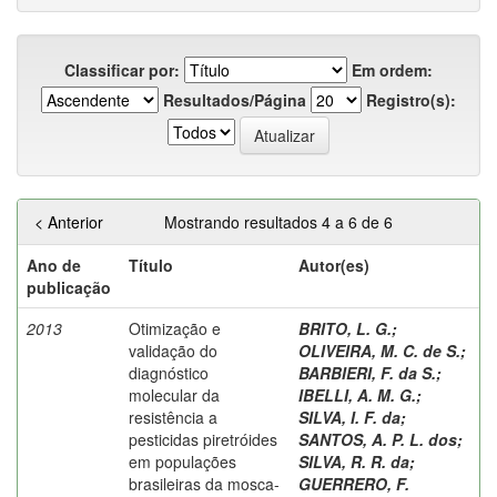
Classificar por:
Em ordem:
Resultados/Página
Registro(s):
< Anterior
Mostrando resultados 4 a 6 de 6
Ano de
Título
Autor(es)
publicação
2013
Otimização e
BRITO, L. G.
;
validação do
OLIVEIRA, M. C. de S.
;
diagnóstico
BARBIERI, F. da S.
;
molecular da
IBELLI, A. M. G.
;
resistência a
SILVA, I. F. da
;
pesticidas piretróides
SANTOS, A. P. L. dos
;
em populações
SILVA, R. R. da
;
brasileiras da mosca-
GUERRERO, F.