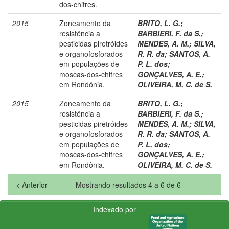
dos-chifres.
2015
Zoneamento da
BRITO, L. G.
;
resistência a
BARBIERI, F. da S.
;
pesticidas piretróides
MENDES, A. M.
;
SILVA,
e organofosforados
R. R. da
;
SANTOS, A.
em populações de
P. L. dos
;
moscas-dos-chifres
GONÇALVES, A. E.
;
em Rondônia.
OLIVEIRA, M. C. de S.
2015
Zoneamento da
BRITO, L. G.
;
resistência a
BARBIERI, F. da S.
;
pesticidas piretróides
MENDES, A. M.
;
SILVA,
e organofosforados
R. R. da
;
SANTOS, A.
em populações de
P. L. dos
;
moscas-dos-chifres
GONÇALVES, A. E.
;
em Rondônia.
OLIVEIRA, M. C. de S.
< Anterior
Mostrando resultados 4 a 6 de 6
Indexado por