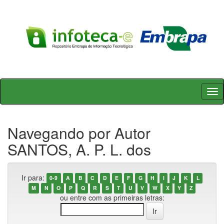
Skip
navigation
Navegando por Autor
SANTOS, A. P. L. dos
Ir para:
0-9
A
B
C
D
E
F
G
H
I
J
K
L
M
N
O
P
Q
R
S
T
U
V
W
X
Y
Z
ou entre com as primeiras letras: