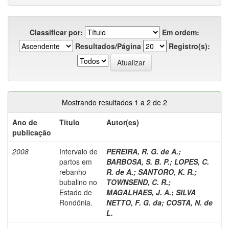
Classificar por:
Em ordem:
Resultados/Página
Registro(s):
Mostrando resultados 1 a 2 de 2
Ano de
Título
Autor(es)
publicação
2008
Intervalo de
PEREIRA, R. G. de A.
;
partos em
BARBOSA, S. B. P.
;
LOPES, C.
rebanho
R. de A.
;
SANTORO, K. R.
;
bubalino no
TOWNSEND, C. R.
;
Estado de
MAGALHAES, J. A.
;
SILVA
Rondônia.
NETTO, F. G. da
;
COSTA, N. de
L.