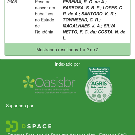
2008
Peso ao
PEREIRA, R. G. de A.
;
nascer em
BARBOSA, S. B. P.
;
LOPES, C.
bubalinos
R. de A.
;
SANTORO, K. R.
;
no Estado
TOWNSEND, C. R.
;
de
MAGALHAES, J. A.
;
SILVA
Rondônia.
NETTO, F. G. da
;
COSTA, N. de
L.
Mostrando resultados 1 a 2 de 2
Indexado por
Suportado por
Empresa Brasileira de Pesquisa Agropecuária - Embrapa
SAC: