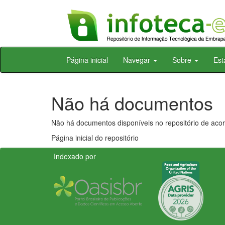
Skip
Página inicial
Navegar
Sobre
Est
navigation
Não há documentos
Não há documentos disponíveis no repositório de acor
Página inicial do repositório
Indexado por