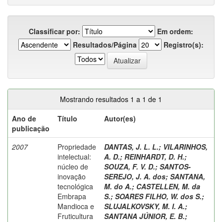
Classificar por:
Em ordem:
Resultados/Página
Registro(s):
Mostrando resultados 1 a 1 de 1
Ano de
Título
Autor(es)
publicação
2007
Propriedade
DANTAS, J. L. L.
;
VILARINHOS,
intelectual:
A. D.
;
REINHARDT, D. H.
;
núcleo de
SOUZA, F. V. D.
;
SANTOS-
inovação
SEREJO, J. A. dos
;
SANTANA,
tecnológica
M. do A.
;
CASTELLEN, M. da
Embrapa
S.
;
SOARES FILHO, W. dos S.
;
Mandioca e
SLUJALKOVSKY, M. I. A.
;
Fruticultura
SANTANA JÚNIOR, E. B.
;