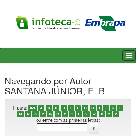
Skip
navigation
Navegando por Autor
SANTANA JÚNIOR, E. B.
Ir para:
0-9
A
B
C
D
E
F
G
H
I
J
K
L
M
N
O
P
Q
R
S
T
U
V
W
X
Y
Z
ou entre com as primeiras letras: