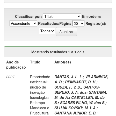
Classificar por:
Em ordem:
Resultados/Página
Registro(s):
Mostrando resultados 1 a 1 de 1
Ano de
Título
Autor(es)
publicação
2007
Propriedade
DANTAS, J. L. L.
;
VILARINHOS,
intelectual:
A. D.
;
REINHARDT, D. H.
;
núcleo de
SOUZA, F. V. D.
;
SANTOS-
inovação
SEREJO, J. A. dos
;
SANTANA,
tecnológica
M. do A.
;
CASTELLEN, M. da
Embrapa
S.
;
SOARES FILHO, W. dos S.
;
Mandioca e
SLUJALKOVSKY, M. I. A.
;
Fruticultura
SANTANA JÚNIOR, E. B.
;