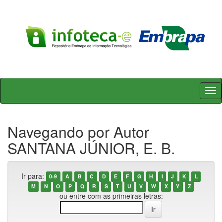
Skip
navigation
Navegando por Autor
SANTANA JÚNIOR, E. B.
Ir para:
0-9
A
B
C
D
E
F
G
H
I
J
K
L
M
N
O
P
Q
R
S
T
U
V
W
X
Y
Z
ou entre com as primeiras letras: