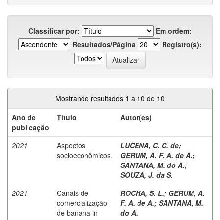
Classificar por:
Em ordem:
Resultados/Página
Registro(s):
Mostrando resultados 1 a 10 de 10
Ano de
Título
Autor(es)
publicação
2021
Aspectos
LUCENA, C. C. de
;
socioeconômicos.
GERUM, A. F. A. de A.
;
SANTANA, M. do A.
;
SOUZA, J. da S.
2021
Canais de
ROCHA, S. L.
;
GERUM, A.
comercialização
F. A. de A.
;
SANTANA, M.
de banana in
do A.