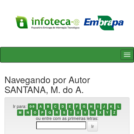
Skip
navigation
Navegando por Autor
SANTANA, M. do A.
Ir para:
0-9
A
B
C
D
E
F
G
H
I
J
K
L
M
N
O
P
Q
R
S
T
U
V
W
X
Y
Z
ou entre com as primeiras letras: