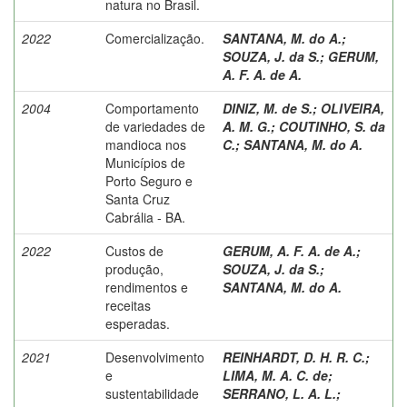
natura no Brasil.
2022
Comercialização.
SANTANA, M. do A.
;
SOUZA, J. da S.
;
GERUM,
A. F. A. de A.
2004
Comportamento
DINIZ, M. de S.
;
OLIVEIRA,
de variedades de
A. M. G.
;
COUTINHO, S. da
mandioca nos
C.
;
SANTANA, M. do A.
Municípios de
Porto Seguro e
Santa Cruz
Cabrália - BA.
2022
Custos de
GERUM, A. F. A. de A.
;
produção,
SOUZA, J. da S.
;
rendimentos e
SANTANA, M. do A.
receitas
esperadas.
2021
Desenvolvimento
REINHARDT, D. H. R. C.
;
e
LIMA, M. A. C. de
;
sustentabilidade
SERRANO, L. A. L.
;