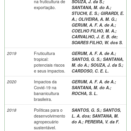
na fruticultura de
SOUZA, J. da S.
;
exportação.
SANTANA, M. do A.
;
STUCHI, E. S.
;
GIRARDI, E.
A.
;
OLIVEIRA, A. M. G.
;
GERUM, A. F. A. de A.
;
COELHO FILHO, M. A.
;
CARVALHO, J. E. B. de
;
SOARES FILHO, W. dos S.
2019
Fruticultura
GERUM, A. F. A. de A.
;
tropical:
SANTOS, G. S.
;
SANTANA,
potenciais riscos
M. do A.
;
SOUZA, J. da S.
;
e seus impactos.
CARDOSO, C. E. L.
2020
Impactos da
GERUM, A. F. A. de A.
;
Covid-19 na
SANTANA, M. do A.
;
bananicultura
ROCHA, S. L.
brasileira.
2018
Políticas para o
SANTOS, G. S.
;
SANTOS,
desenvolvimento
L. A. dos
;
SANTANA, M.
agropecuário
do A.
;
PEREIRA, V. da F.
sustentável.