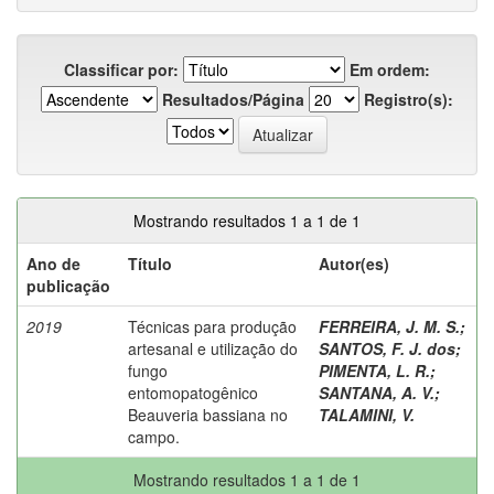
Classificar por:
Em ordem:
Resultados/Página
Registro(s):
Mostrando resultados 1 a 1 de 1
Ano de
Título
Autor(es)
publicação
2019
Técnicas para produção
FERREIRA, J. M. S.
;
artesanal e utilização do
SANTOS, F. J. dos
;
fungo
PIMENTA, L. R.
;
entomopatogênico
SANTANA, A. V.
;
Beauveria bassiana no
TALAMINI, V.
campo.
Mostrando resultados 1 a 1 de 1