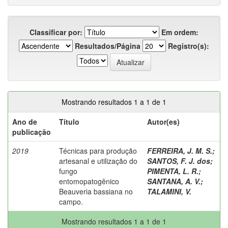
Classificar por:
Em ordem:
Resultados/Página
Registro(s):
Mostrando resultados 1 a 1 de 1
Ano de
Título
Autor(es)
publicação
2019
Técnicas para produção
FERREIRA, J. M. S.
;
artesanal e utilização do
SANTOS, F. J. dos
;
fungo
PIMENTA, L. R.
;
entomopatogênico
SANTANA, A. V.
;
Beauveria bassiana no
TALAMINI, V.
campo.
Mostrando resultados 1 a 1 de 1