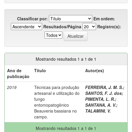
Classificar por:
Em ordem:
Resultados/Página
Registro(s):
Mostrando resultados 1 a 1 de 1
Ano de
Título
Autor(es)
publicação
2019
Técnicas para produção
FERREIRA, J. M. S.
;
artesanal e utilização do
SANTOS, F. J. dos
;
fungo
PIMENTA, L. R.
;
entomopatogênico
SANTANA, A. V.
;
Beauveria bassiana no
TALAMINI, V.
campo.
Mostrando resultados 1 a 1 de 1