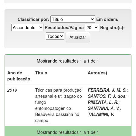
Classificar por:
Em ordem:
Resultados/Página
Registro(s):
Mostrando resultados 1 a 1 de 1
Ano de
Título
Autor(es)
publicação
2019
Técnicas para produção
FERREIRA, J. M. S.
;
artesanal e utilização do
SANTOS, F. J. dos
;
fungo
PIMENTA, L. R.
;
entomopatogênico
SANTANA, A. V.
;
Beauveria bassiana no
TALAMINI, V.
campo.
Mostrando resultados 1 a 1 de 1