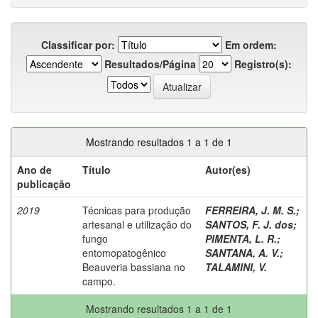
Classificar por:
Em ordem:
Resultados/Página
Registro(s):
Mostrando resultados 1 a 1 de 1
Ano de
Título
Autor(es)
publicação
2019
Técnicas para produção
FERREIRA, J. M. S.
;
artesanal e utilização do
SANTOS, F. J. dos
;
fungo
PIMENTA, L. R.
;
entomopatogênico
SANTANA, A. V.
;
Beauveria bassiana no
TALAMINI, V.
campo.
Mostrando resultados 1 a 1 de 1