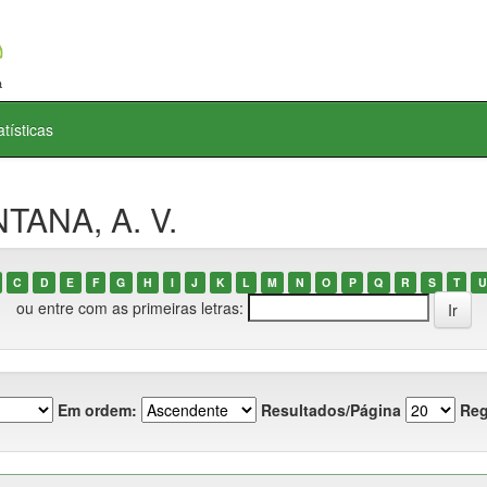
atísticas
TANA, A. V.
C
D
E
F
G
H
I
J
K
L
M
N
O
P
Q
R
S
T
U
ou entre com as primeiras letras:
Em ordem:
Resultados/Página
Reg