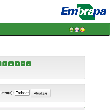
V
W
X
Y
Z
istro(s):