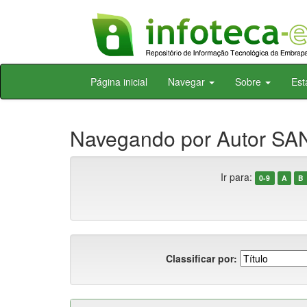
Skip
Página inicial
Navegar
Sobre
Est
navigation
Navegando por Autor SAN
Ir para:
0-9
A
B
Classificar por: