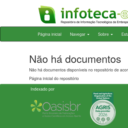
Skip
Página inicial
Navegar
Sobre
Est
navigation
Não há documentos
Não há documentos disponíveis no repositório de acor
Página inicial do repositório
Indexado por