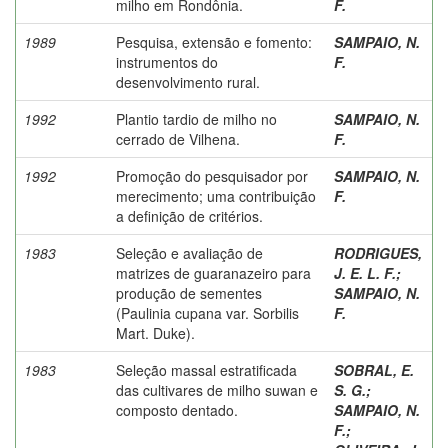
milho em Rondônia.
F.
1989
Pesquisa, extensão e fomento:
SAMPAIO, N.
instrumentos do
F.
desenvolvimento rural.
1992
Plantio tardio de milho no
SAMPAIO, N.
cerrado de Vilhena.
F.
1992
Promoção do pesquisador por
SAMPAIO, N.
merecimento; uma contribuição
F.
a definição de critérios.
1983
Seleção e avaliação de
RODRIGUES,
matrizes de guaranazeiro para
J. E. L. F.
;
produção de sementes
SAMPAIO, N.
(Paulinia cupana var. Sorbilis
F.
Mart. Duke).
1983
Seleção massal estratificada
SOBRAL, E.
das cultivares de milho suwan e
S. G.
;
composto dentado.
SAMPAIO, N.
F.
;