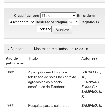
Classificar por:
Em ordem:
Resultados/Página
Registro(s):
< Anterior
Mostrando resultados 9 a 15 de 15
Ano de
Título
Autor(es)
publicação
1992
A pesquisa em biologia e
LOCATELLI,
fertilidade de solos no contexto
M.
;
agroecológico e sócio-
LEÔNIDAS,
econômico de Rondônia.
F. das C.
;
SAMPAIO, N.
F.
1983
Pesquisa para a cultura do
SAMPAIO, N.