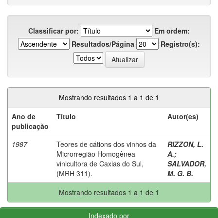
Classificar por:
Em ordem:
Resultados/Página
Registro(s):
Mostrando resultados 1 a 1 de 1
Ano de
Título
Autor(es)
publicação
1987
Teores de cátions dos vinhos da
RIZZON, L.
Microrregião Homogênea
A.
;
vinicultora de Caxias do Sul,
SALVADOR,
(MRH 311).
M. G. B.
Mostrando resultados 1 a 1 de 1
Indexado por