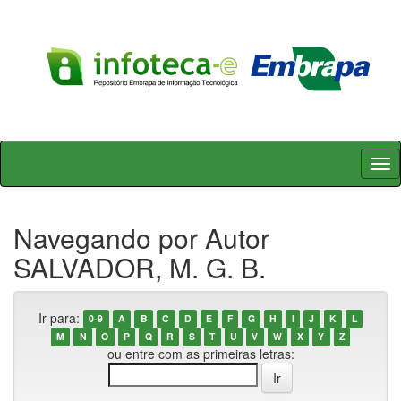
Skip
navigation
Navegando por Autor
SALVADOR, M. G. B.
Ir para:
0-9
A
B
C
D
E
F
G
H
I
J
K
L
M
N
O
P
Q
R
S
T
U
V
W
X
Y
Z
ou entre com as primeiras letras: