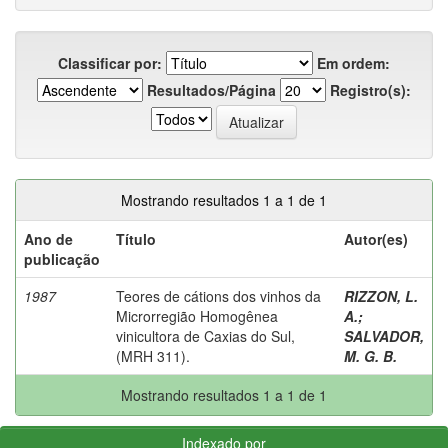
Classificar por:
Em ordem:
Resultados/Página
Registro(s):
Mostrando resultados 1 a 1 de 1
Ano de
Título
Autor(es)
publicação
1987
Teores de cátions dos vinhos da
RIZZON, L.
Microrregião Homogênea
A.
;
vinicultora de Caxias do Sul,
SALVADOR,
(MRH 311).
M. G. B.
Mostrando resultados 1 a 1 de 1
Indexado por