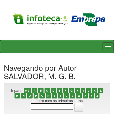
Skip
navigation
Navegando por Autor
SALVADOR, M. G. B.
Ir para:
0-9
A
B
C
D
E
F
G
H
I
J
K
L
M
N
O
P
Q
R
S
T
U
V
W
X
Y
Z
ou entre com as primeiras letras: