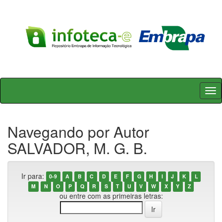
Skip
navigation
Navegando por Autor
SALVADOR, M. G. B.
Ir para:
0-9
A
B
C
D
E
F
G
H
I
J
K
L
M
N
O
P
Q
R
S
T
U
V
W
X
Y
Z
ou entre com as primeiras letras: