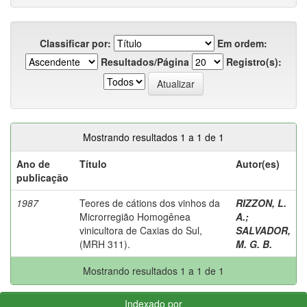
Classificar por:
Em ordem:
Resultados/Página
Registro(s):
Mostrando resultados 1 a 1 de 1
Ano de
Título
Autor(es)
publicação
1987
Teores de cátions dos vinhos da
RIZZON, L.
Microrregião Homogênea
A.
;
vinicultora de Caxias do Sul,
SALVADOR,
(MRH 311).
M. G. B.
Mostrando resultados 1 a 1 de 1
Indexado por