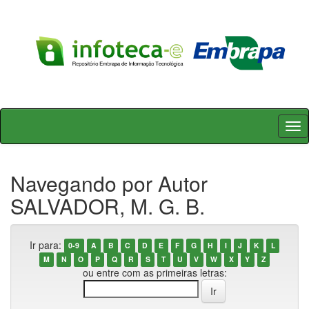
Skip
navigation
Navegando por Autor
SALVADOR, M. G. B.
Ir para:
0-9
A
B
C
D
E
F
G
H
I
J
K
L
M
N
O
P
Q
R
S
T
U
V
W
X
Y
Z
ou entre com as primeiras letras: