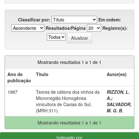
Classificar por:
Em ordem:
Resultados/Página
Registro(s):
Mostrando resultados 1 a 1 de 1
Ano de
Título
Autor(es)
publicação
1987
Teores de cátions dos vinhos da
RIZZON, L.
Microrregião Homogênea
A.
;
vinicultora de Caxias do Sul,
SALVADOR,
(MRH 311).
M. G. B.
Mostrando resultados 1 a 1 de 1
Indexado por